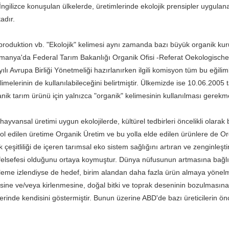
ngilizce konuşulan ülkelerde, üretimlerinde ekolojik prensipler uygulana
adır.
roduktion vb. "Ekolojik" kelimesi aynı zamanda bazı büyük organik kur
nya'da Federal Tarım Bakanlığı Organik Ofisi -Referat Oekologischer La
ılı Avrupa Birliği Yönetmeliği hazırlanırken ilgili komisyon tüm bu eğiliml
elimelerinin de kullanılabileceğini belirtmiştir. Ülkemizde ise 10.06.200
ik tarım ürünü için yalnızca "organik" kelimesinin kullanılması gerekme
hayvansal üretimi uygun ekolojilerde, kültürel tedbirleri öncelikli olar
ontrol edilen üretime Organik Üretim ve bu yolla elde edilen ürünlere de
k çeşitliliği de içeren tarımsal eko sistem sağlığını artıran ve zenginleşt
elsefesi olduğunu ortaya koymuştur. Dünya nüfusunun artmasına bağlı ol
şleme izlendiyse de hedef, birim alandan daha fazla ürün almaya yönelmişt
esine ve/veya kirlenmesine, doğal bitki ve toprak deseninin bozulmasına ve
erinde kendisini göstermiştir. Bunun üzerine ABD'de bazı üreticilerin ön