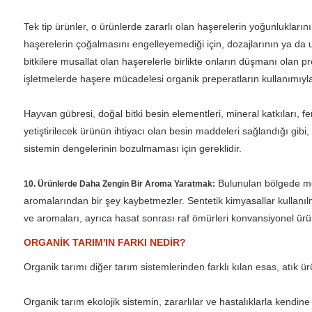
Tek tip ürünler, o ürünlerde zararlı olan haşerelerin yoğunluklarını
haşerelerin çoğalmasını engelleyemediği için, dozajlarının ya da u
bitkilere musallat olan haşerelerle birlikte onların düşmanı olan 
işletmelerde haşere mücadelesi organik preperatların kullanımıyla
Hayvan gübresi, doğal bitki besin elementleri, mineral katkıları,
yetiştirilecek ürünün ihtiyacı olan besin maddeleri sağlandığı gibi
sistemin dengelerinin bozulmaması için gereklidir.
Bulunulan bölgede mevc
10. Ürünlerde Daha Zengin Bir Aroma Yaratmak:
aromalarından bir şey kaybetmezler. Sentetik kimyasallar kullanılm
ve aromaları, ayrıca hasat sonrası raf ömürleri konvansiyonel ürü
ORGANİK TARIM'IN FARKI NEDİR?
Organik tarımı diğer tarım sistemlerinden farklı kılan esas, atık ü
Organik tarım ekolojik sistemin, zararlılar ve hastalıklarla kendi