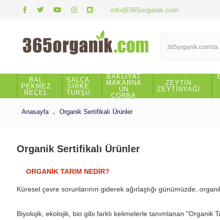
info@365organik.com
BAKLİYAT
BAL
SALÇA
MAKARNA
ZEYTİN
PEKMEZ
SİRKE
UN
ZEYTİNYAĞI
REÇEL
TURŞU
ÇORBA
Anasayfa
Organik Sertifikalı Ürünler
Organik Sertifikalı Ürünler
ORGANİK TARIM NEDİR?
Küresel çevre sorunlarının giderek ağırlaştığı günümüzde, organik 
Biyolojik, ekolojik, bio gibi farklı kelimelerle tanımlanan "Organik