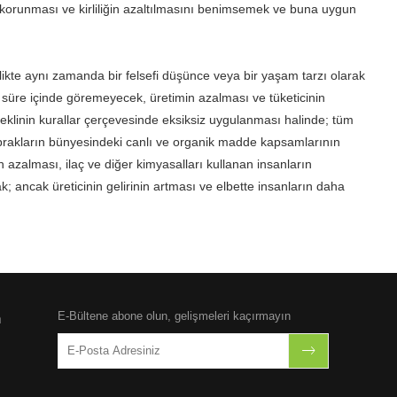
n korunması ve kirliliğin azaltılmasını benimsemek ve buna uygun
likte aynı zamanda bir felsefi düşünce veya bir yaşam tarzı olarak
sa süre içinde göremeyecek, üretimin azalması ve tüketicinin
eklinin kurallar çerçevesinde eksiksiz uygulanması halinde; tüm
toprakların bünyesindeki canlı ve organik madde kapsamlarının
n azalması, ilaç ve diğer kimyasalları kullanan insanların
; ancak üreticinin gelirinin artması ve elbette insanların daha
E-Bültene abone olun, gelişmeleri kaçırmayın
n