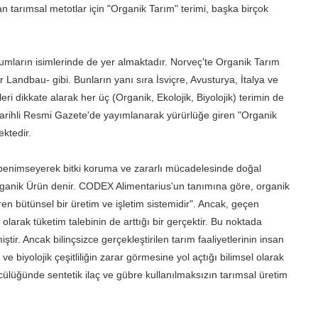
n tarımsal metotlar için "Organik Tarım" terimi, başka birçok
umların isimlerinde de yer almaktadır. Norveç'te Organik Tarım
ndbau- gibi. Bunların yanı sıra İsviçre, Avusturya, İtalya ve
eri dikkate alarak her üç (Organik, Ekolojik, Biyolojik) terimin de
5 tarihli Resmi Gazete'de yayımlanarak yürürlüğe giren "Organik
ktedir.
ak benimseyerek bitki koruma ve zararlı mücadelesinde doğal
 Organik Ürün denir. CODEX Alimentarius'un tanımına göre, organik
iren bütünsel bir üretim ve işletim sistemidir". Ancak, geçen
arak tüketim talebinin de arttığı bir gerçektir. Bu noktada
ir. Ancak bilinçsizce gerçekleştirilen tarım faaliyetlerinin insan
 biyolojik çeşitliliğin zarar görmesine yol açtığı bilimsel olarak
cülüğünde sentetik ilaç ve gübre kullanılmaksızın tarımsal üretim