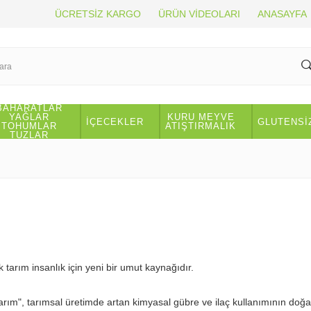
ÜCRETSİZ KARGO
ÜRÜN VİDEOLARI
ANASAYFA
BAHARATLAR
YAĞLAR
KURU MEYVE
İÇECEKLER
GLUTENSİ
TOHUMLAR
ATIŞTIRMALIK
TUZLAR
tarım insanlık için yeni bir umut kaynağıdır.
 Tarım", tarımsal üretimde artan kimyasal gübre ve ilaç kullanımının doğa 