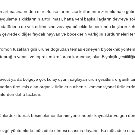
n artmasına neden olur. Bu ise tarım ilacı kullanımını zorunlu hale getir
ygulama sıklıklarının arttırılması, hatta yeni başka ilaçların devreye 
predatörlerin de yok edilmesine ve/veya böceklerle beslenen kuşların ze
 çevredeki diğer faydalı hayvan ve böceklerin varlığını sürdürmeleri te
 feromon tuzakları gibi ürüne doğrudan temas etmeyen biyoteknik yönteml
, toprağın yapısı ve toprak mikroflorası korunmuş olur. Biyolojik çeşitli
ut ya da bölgeye çok kolay uyum sağlayan ürün çeşitleri, organik tarım 
adan üretilmiş olan organik ürünlerin albenisi konvansiyonel ürünlerden 
nlerden daha fazladır.
rünlerdeki toprak besin elementlerinin yenilenebilir kaynaklar ve geri d
ne özgü yöntemlerle mücadele etmesi esasına dayanır. Bu mücadele sırasınd