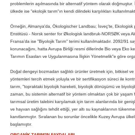
problemlerin aşılmasında bir alternatif yöntem olarak doğmuştur. İ
ülkede ise "ekolojik tarım"ın kendi dilindeki karşılıkları kullanılmakt
Örneğin, Almanya'da, Ökologischer Landbau; İsveç'te, Ekologisk p
Enstitüsü - Norsk senter for Økologisk landbruk-NORSØK veya Alma
Fransa'da ise "Biyolojik Tarım" terimi kullanılmaktadır. 2092/91 say
korunacağını, hatta Avrupa Birliği resmi dillerinde Bio veya Eko k
Tarımın Esasları ve Uygulanmasına İlişkin Yönetmelik"e göre organ
Doğal dengeyi bozmadan sağlıklı ürünler üretmek için, bitkisel ve 
yöntemleri tercih etmek yoluyla ve bir sertifikasyon süreci ile k
tarım, "topraktaki biyolojik hareketi, biyolojik dönüşümü ve biyoloji
zaman, bu sistemin alternatif bir yöntem olmaktan çok bir yaşam f
tarımsal üretim talebini karşılamak için tarım alanlarında bir geni
ve hayvan sağlığını tehdit ettiği, yer altı su kaynaklarının tükenm
kanıtlanmıştır. Sıralanan bu sorunlar öncelikle Kuzey Avrupa ülkel
başlamıştır.
ORGANİK TARIM'IN FAYDALARI