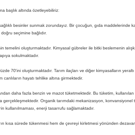
 başlık altında özetleyebiliriz:
sağlıklı besinler sunmak zorundayız. Bir çocuğun, gıda maddelerinde kan
 doğru seçimine bağlıdır.
in temelini oluşturmaktadır. Kimyasal gübreler ile bitki beslemenin alışk
yapıya sokulmaktadır.
zde 70'ini oluşturmaktadır. Tarım ilaçları ve diğer kimyasalların yeralt
 canlıların hayatı tehlike altına girmektedir.
andan daha fazla benzin ve mazot tüketmektedir. Bu tüketim, kullanılan 
sında gerçekleşmektedir. Organik tarımdaki mekanizasyon, konvansiyonel t
rin kullanılmaması, enerji tasarrufu sağlamaktadır.
arın kısa sürede tükenmesi hem de çevreyi kirletmesi yönünden dezavanta