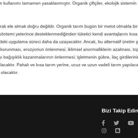
in kullanımı tamamen yasaklanmıştır. Organik çiftçiler, ekolojik sistemi
rak ele almak doğru değildir. Organik tarım bugün bir metot olmakla bir
ım yöntemi yeterince desteklenmediğinden tüketici kendi avantajlarını kı
eki uygulama süreci daha da uzayacaktır. Ancak, bu alternatif üretim ş
inin korunması, erozyonun önlenmesi, iklimsel anormalliklerin azalması, 
şı bağışıklık kazanmalarının önlenmesi; işletmenin gübre, ilaç girdilerini
aktır. Pahalı ve kısa tarım yerine, ucuz ve uzun vadeli tarım yapılacak
olacaktır.
Bizi Takip Edi