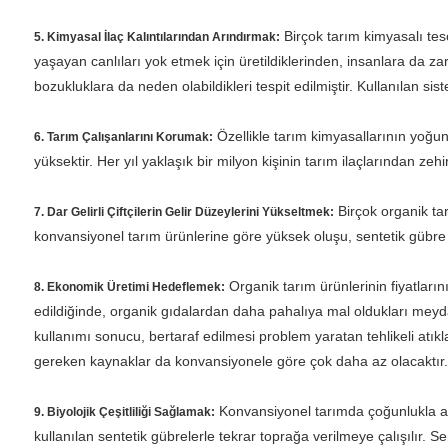
Birçok tarım kimyasalı tes
5. Kimyasal İlaç Kalıntılarından Arındırmak:
yaşayan canlıları yok etmek için üretildiklerinden, insanlara da zar
bozukluklara da neden olabildikleri tespit edilmiştir. Kullanılan sist
Özellikle tarım kimyasallarının yoğun v
6. Tarım Çalışanlarını Korumak:
yüksektir. Her yıl yaklaşık bir milyon kişinin tarım ilaçlarından zeh
Birçok organik tarı
7. Dar Gelirli Çiftçilerin Gelir Düzeylerini Yükseltmek:
konvansiyonel tarım ürünlerine göre yüksek oluşu, sentetik gübre ve 
Organik tarım ürünlerinin fiyatları
8. Ekonomik Üretimi Hedeflemek:
edildiğinde, organik gıdalardan daha pahalıya mal oldukları meyda
kullanımı sonucu, bertaraf edilmesi problem yaratan tehlikeli atıkl
gereken kaynaklar da konvansiyonele göre çok daha az olacaktır.
Konvansiyonel tarımda çoğunlukla aynı
9. Biyolojik Çeşitliliği Sağlamak:
kullanılan sentetik gübrelerle tekrar toprağa verilmeye çalışılır. S