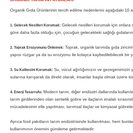
Organik Gıda Ürünlerinin tercih edilme nedenlerini aşağıdaki 10 ana
Gelecek nesilleri korumak için onlara 
1. Gelecek Nesilleri Korumak:
göre daha fazla olduğu için, çocuğun gelecekteki sağlığı gıdaların
Toprak, organik tarımda gıda zincirin
2. Toprak Erozyonunu Önlemek:
yapısı rüzgar ya da su erozyonu ile kolayca kaybedilebilecek bir 
Su, vücut ağırlığımızın ve gezegenimizin yü
3. Su Kalitesini Korumak:
sularına karışarak da direkt olarak, insanlar başta olmak üzere tüm
Modern tarım, diğer endüstri dallarında kullanıl
4. Enerji Tasarrufu:
tarım girdilerinden olan sentetik gübre ve ilaçların imalatı sıra
mücadelesinin elle yapılması, tarımsal ilaçlar ve kimyasal gübrele
Ayrıca fosil yakıtların tarım endüstrisinde kullanılması, hem bunl
kullanımının önemini gündeme getirmektedir.