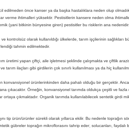
cil edilmeden önce kanser ya da başka hastalıklara neden olup olmadıklar
ar verme ihtimalleri yüksektir. Pestisitlerin kansere neden olma ihtimall
emik (yani bitkinin bünyesine giren) pestisitler bu risklerin ana nedenidir
e kontrolsüz olarak kullanıldığı ülkelerde, tarım işçilerinin sağlıkları b
irlendiği tahmin edilmektedir.
m üretimi yapan çiftçi, aile işletmesi şeklinde çalışmakta ve çiftlik araz
tarım ilaçları gibi girdilerin çok sınırlı kullanılması ya da hiç kullanıl
nın konvansiyonel ürünlerinkinden daha pahalı olduğu bir gerçektir. An
na çıkacaktır. Örneğin, konvansiyonel tarımda oldukça çeşitli ve fazla 
ar ortaya çıkmaktadır. Organik tarımda kullanılabilecek sentetik girdi mik
 tip ürün/ürünler sürekli olarak yıllarca ekilir. Bu nedenle toprağın sö
entetik gübreler toprağın mikroflorasını tahrip eder; solucanları, faydalı 