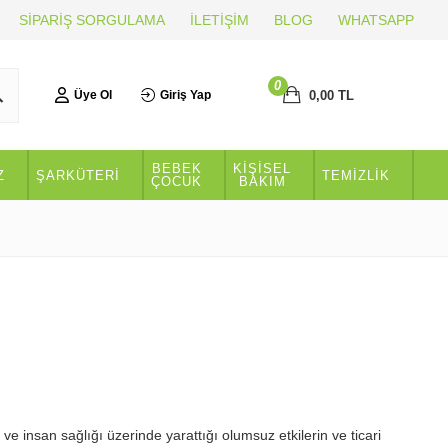
SİPARİŞ SORGULAMA
İLETİŞİM
BLOG
WHATSAPP
0
0,00
TL
Üye Ol
Giriş Yap
BEBEK
KİŞİSEL
Z
ŞARKÜTERİ
TEMİZLİK
ÇOCUK
BAKIM
ve insan sağlığı üzerinde yarattığı olumsuz etkilerin ve ticari