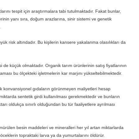
ını tespit için araştırmalara tabi tutulmaktadır. Fakat bunlar,
erinin yanı sıra, doğum arazlarına, sinir sistemi ve genetik
.
üyük risk altındadır. Bu kişilerin kansere yakalanma olasılıkları da
isi de küçük olmaktadır. Organik tarım ürünlerinin satış fiyatlarının
maması bu ölçekteki işletmelerin kar marjını yükseltebilmektedir.
cak konvansiyonel gıdaların görünmeyen maliyetleri hesap
miktarda sentetik girdi kullanılması gerekmektedir ve bunların
tarı oldukça sınırlı olduğundan bu tür faaliyetlere ayrılması
mürülen besin maddeleri ve mineralleri her yıl artan miktarlarda
böceklerin topraktaki larva ya da yumurtalarını öldürür.