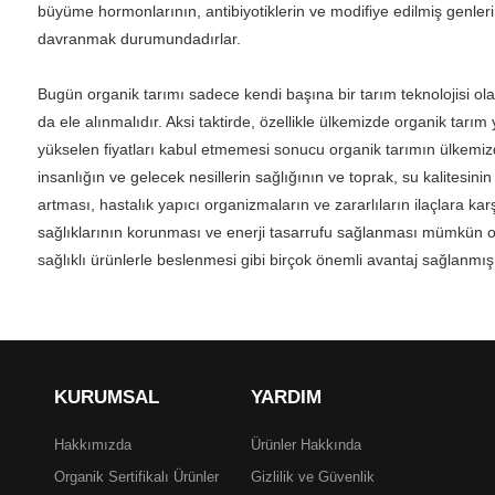
büyüme hormonlarının, antibiyotiklerin ve modifiye edilmiş genler
davranmak durumundadırlar.
Bugün organik tarımı sadece kendi başına bir tarım teknolojisi ola
da ele alınmalıdır. Aksi taktirde, özellikle ülkemizde organik tar
yükselen fiyatları kabul etmemesi sonucu organik tarımın ülkemizd
insanlığın ve gelecek nesillerin sağlığının ve toprak, su kalites
artması, hastalık yapıcı organizmaların ve zararlıların ilaçlara kar
sağlıklarının korunması ve enerji tasarrufu sağlanması mümkün olac
sağlıklı ürünlerle beslenmesi gibi birçok önemli avantaj sağlanmış 
KURUMSAL
YARDIM
Hakkımızda
Ürünler Hakkında
Organik Sertifikalı Ürünler
Gizlilik ve Güvenlik