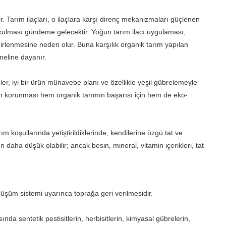
ir. Tarım ilaçları, o ilaçlara karşı direnç mekanizmaları güçlenen
sokulması gündeme gelecektir. Yoğun tarım ilacı uygulaması,
hirlenmesine neden olur. Buna karşılık organik tarım yapılan
meline dayanır.
er, iyi bir ürün münavebe planı ve özellikle yeşil gübrelemeyle
liğin korunması hem organik tarımın başarısı için hem de eko-
koşullarında yetiştirildiklerinde, kendilerine özgü tat ve
daha düşük olabilir; ancak besin, mineral, vitamin içerikleri, tat
önüşüm sistemi uyarınca toprağa geri verilmesidir.
a sentetik pestisitlerin, herbisitlerin, kimyasal gübrelerin,